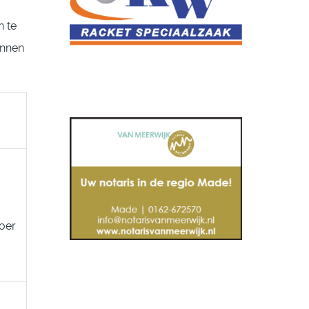
n te
unnen
oer