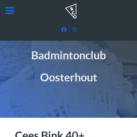
Badmintonclub
Oosterhout
Cees Bink 40+